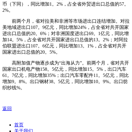
币（下同），同比增加1。2%，占全省外贸进出口总值的57。
2%。
前两个月，省对拉美和非洲等市场进出口连结增加。对拉
美地域进出口107。9亿元，同比增加24%，占全省对共开国家
进出口总值的20。6%；对非洲国度进出口69。1亿元，同比增
加14。5%，占全省对共开国家进出口总值的13。2%；对阿拉
伯联盟进出口107。6亿元，同比增加13。1%，占全省对共开
国家进出口总值的20。5%。
高附加值产物逐步成为“出海从力”。前两个月，省对共开
国家出口机电产物158。5亿元，同比增加15。5%，出口汽车
61。7亿元，同比增加35%；出口汽车零配件11。5亿元，同比
增加9。8%。出口钢材38。5亿元，同比增加10。9%。出口纺
织纱线%。
返回
首页
关于我们