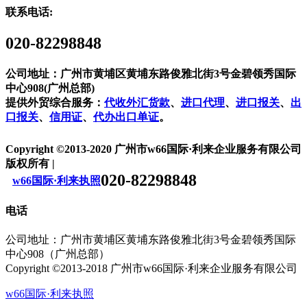
联系电话:
020-82298848
公司地址：广州市黄埔区黄埔东路俊雅北街3号金碧领秀国际
中心908(广州总部)
提供外贸综合服务：
代收外汇货款
、
进口代理
、
进口报关
、
出
口报关
、
信用证
、
代办出口单证
。
Copyright ©2013-2020 广州市w66国际·利来企业服务有限公司
版权所有 |
020-82298848
w66国际·利来执照
电话
公司地址：广州市黄埔区黄埔东路俊雅北街3号金碧领秀国际
中心908（广州总部）
Copyright ©2013-2018 广州市w66国际·利来企业服务有限公司
w66国际·利来执照