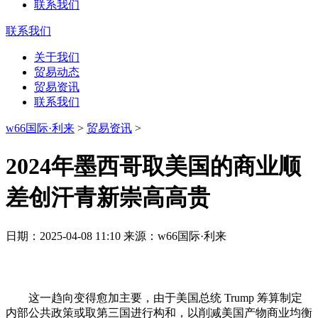
联系我们
联系我们
关于我们
贸易动态
贸易资讯
联系我们
w66国际·利来
>
贸易资讯
>
2024年墨西哥取美国的商业顺
差创汗青新崇高高贵
日期：2025-04-08 11:10 来源：w66国际·利来
这一趋向变得愈加主要，由于美国总统 Trump 筹算制定
内部公共政策或取第三国进行构和，以削减美国产物商业均衡